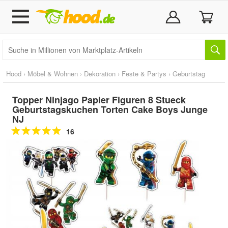
Hood
›
Möbel & Wohnen
›
Dekoration
›
Feste & Partys
›
Geburtstag
Topper Ninjago Papier Figuren 8 Stueck
Geburtstagskuchen Torten Cake Boys Junge
NJ
16