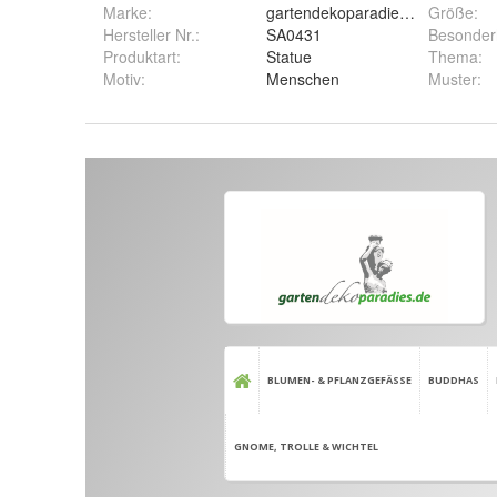
Marke:
gartendekoparadies.de
Größe
:
Hersteller Nr.:
SA0431
Besonder
Produktart
:
Statue
Thema
:
Motiv
:
Menschen
Muster
: