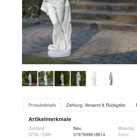
Produktdetails
Zahlung, Versand & Rückgabe
Artikelmerkmale
Zustand:
Neu
Material
:
GTIN / EAN:
0787699618814
Form
: