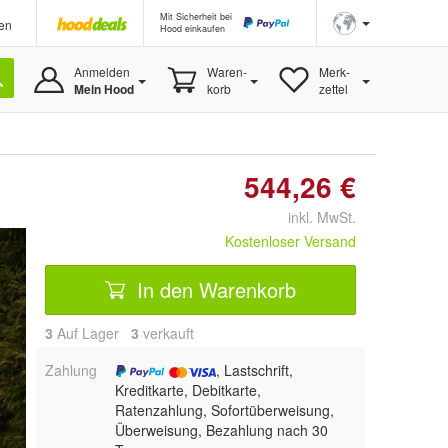
Mit Sicherheit bei
en
Hood einkaufen
Anmelden
Waren-
Merk-
Mein Hood
korb
zettel
544,26 €
inkl. MwSt.
Kostenloser Versand
In den Warenkorb
3
Auf Lager
3
 verkauft
Zahlung
, Lastschrift,
Kreditkarte, Debitkarte,
Ratenzahlung, Sofortüberweisung,
Überweisung, Bezahlung nach 30