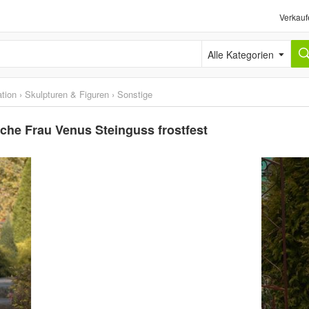
Verkauf
Alle Kategorien
tion
›
Skulpturen & Figuren
›
Sonstige
iche Frau Venus Steinguss frostfest