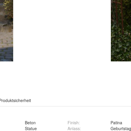
Produktsicherheit
Beton
Finish
:
Patina
Statue
Anlass
:
Geburtsta