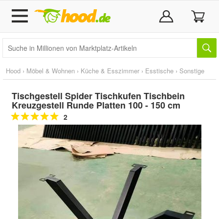
Hood
›
Möbel & Wohnen
›
Küche & Esszimmer
›
Esstische
›
Sonstige
Tischgestell Spider Tischkufen Tischbein
Kreuzgestell Runde Platten 100 - 150 cm
2