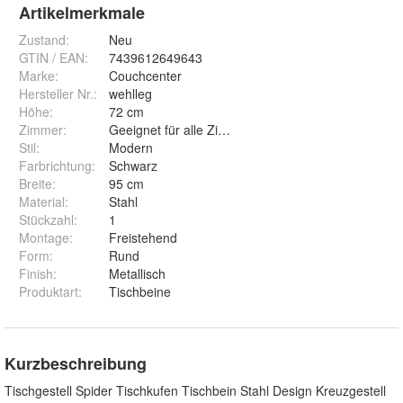
Artikelmerkmale
Zustand:
Neu
GTIN / EAN:
7439612649643
Marke:
Couchcenter
Hersteller Nr.:
wehlleg
Höhe
:
72 cm
Zimmer
:
Geeignet für alle Zimmer
Stil
:
Modern
Farbrichtung
:
Schwarz
Breite
:
95 cm
Material
:
Stahl
Stückzahl
:
1
Montage
:
Freistehend
Form
:
Rund
Finish
:
Metallisch
Produktart
:
Tischbeine
Kurzbeschreibung
Tischgestell Spider Tischkufen Tischbein Stahl Design Kreuzgestell