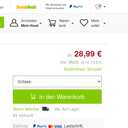
Mit Sicherheit bei
en
Hood einkaufen
Anmelden
Waren-
Merk-
Mein Hood
korb
zettel
28,99 €
ab
inkl. MwSt.
(414,14 €/l)
Kostenloser Versand
In den Warenkorb
Sofort lieferbar
10+
Auf Lager
31
 verkauft
Zahlung
, Lastschrift,