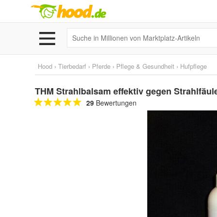
Hood
›
Tierbedarf
›
Pferde
›
Pflege & Gesundheit
›
Hufpflege
THM Strahlbalsam effektiv gegen Strahlfäule
29
Bewertungen