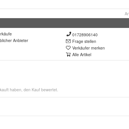
Ar
rkäufe
01728906140
lich
er Anbieter
Frage stellen
Verkäufer merken
Alle Artikel
kauft haben, den Kauf bewertet.