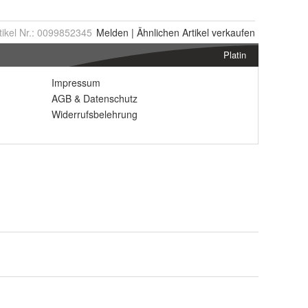
tikel Nr.:
0099852345
Melden
|
Ähnlichen
Artikel verkaufen
Platin
Impressum
AGB
&
Datenschutz
Widerrufsbelehrung