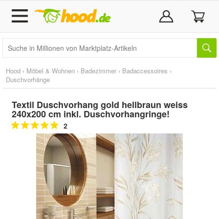
Hood
›
Möbel & Wohnen
›
Badezimmer
›
Badaccessoires
›
Duschvorhänge
Textil Duschvorhang gold hellbraun weiss
240x200 cm inkl. Duschvorhangringe!
2