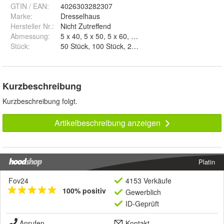
GTIN / EAN:
4026303282307
Marke:
Dresselhaus
Hersteller Nr.:
Nicht Zutreffend
Abmessung
:
5 x 40, 5 x 50, 5 x 60, 5 x 70 und 5 x 80
Stück
:
50 Stück, 100 Stück, 200 Stück und 500 Stück
Kurzbeschreibung
Kurzbeschreibung folgt.
Artikelbeschreibung anzeigen
Platin
Fov24
4153 Verkäufe
100% positiv
Gewerblich
ID-Geprüft
Anrufen
Kontakt