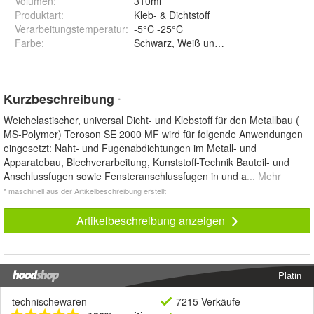
Volumen
:
310ml
Produktart
:
Kleb- & Dichtstoff
Verarbeitungstemperatur
:
-5°C -25°C
Farbe
:
Schwarz, Weiß und Grau
Kurzbeschreibung
*
Weichelastischer, universal Dicht- und Klebstoff für den Metallbau (
MS-Polymer) Teroson SE 2000 MF wird für folgende Anwendungen
eingesetzt: Naht- und Fugenabdichtungen im Metall- und
Apparatebau, Blechverarbeitung, Kunststoff-Technik Bauteil- und
Anschlussfugen sowie Fensteranschlussfugen in und a
... Mehr
* maschinell aus der Artikelbeschreibung erstellt
Artikelbeschreibung anzeigen
Platin
technischewaren
7215 Verkäufe