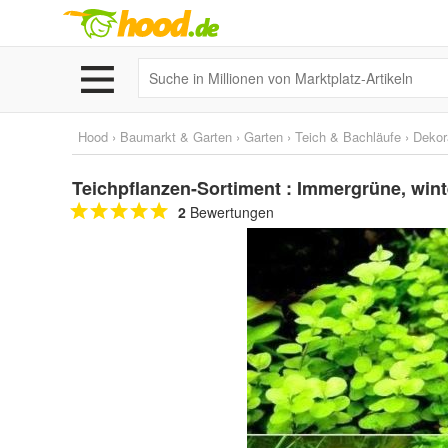
Hood
›
Baumarkt & Garten
›
Garten
›
Teich & Bachläufe
›
Dekor
Teichpflanzen-Sortiment : Immergrüne, wi
2
Bewertungen