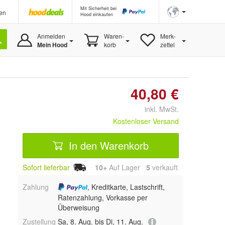
Mit Sicherheit bei
en
Hood einkaufen
Anmelden
Waren-
Merk-
Mein Hood
korb
zettel
40,80 €
inkl. MwSt.
Kostenloser Versand
In den Warenkorb
Sofort lieferbar
10+
Auf Lager
5
 verkauft
Zahlung
, Kreditkarte, Lastschrift,
Ratenzahlung, Vorkasse per
Überweisung
Zustellung
Sa, 8. Aug. bis Di, 11. Aug.