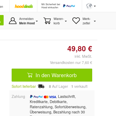
Mit Sicherheit bei
en
Hood einkaufen
Anmelden
Waren-
Merk-
Mein Hood
korb
zettel
49,80 €
inkl. MwSt.
Versandkosten nur 7,60 €
In den Warenkorb
Sofort lieferbar
8
Auf Lager
1
 verkauft
Zahlung
, Lastschrift,
Kreditkarte, Debitkarte,
Ratenzahlung, Sofortüberweisung,
Überweisung, Bezahlung nach 30