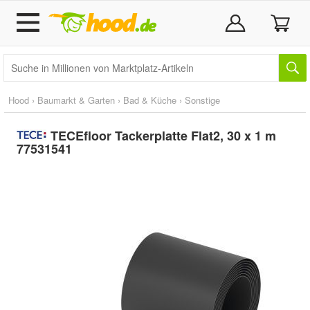
Hood
›
Baumarkt & Garten
›
Bad & Küche
›
Sonstige
TECEfloor Tackerplatte Flat2, 30 x 1 m
77531541