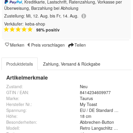
, Kreditkarte, Lastschrift, Ratenzahlung, Vorkasse per
Überweisung, Barzahlung bei Abholung
Zustellung:
Mi, 12. Aug. bis Fr, 14. Aug.
Verkäufer:
keba-shop
98% positiv
Merken
Preis vorschlagen
Teilen
Produktdetails
Zahlung, Versand & Rückgabe
Artikelmerkmale
Zustand:
Neu
GTIN / EAN:
8414234609977
Marke:
Taurus
Hersteller Nr.:
My Toast
Spannung
:
EU / DE Standard 230V 50H
Höhe
:
18 cm
Besonderheiten
:
Abbrechen-Button
Modell
:
Retro Langschlitz Toaster