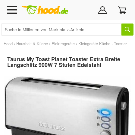
Hood
›
Haushalt & Küche
›
Elektrogeräte
›
Kleingeräte Küche
›
Toaster
Taurus My Toast Planet Toaster Extra Breite
Langschlitz 900W 7 Stufen Edelstahl