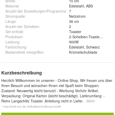
Breite
:
10 cm
Material
:
Edelstahl, ABS
Anzahl der Einstellungen/Programme
:
7
Stromquelle
:
Netzstrom
Länge
:
36 cm
Anzahl der Scheiben
:
2
Set enthält
:
Toaster
Produktart
:
2-Scheiben-Toaster-Set
Leistung
:
900W
Farbrichtung
:
Edelstahl, Schwarz
Bestandteile inbegriffen
:
Krümelschublade
Kurzbeschreibung
*
Herzlich Willkommen im unseren - Online-Shop. Wir freuen uns über
Ihren Besuch und wünschen Ihnen viel Spaß beim Shoppen.
Zustand: Neuwertig leicht benutzt - Werbung Vorfuhr Artikel.
Verpackung: Original Karton (leicht beschädigt). Lieferumfang: -
Retro Langschlitz Toaster. Anleitung nicht in Liefer
... Mehr
* maschinell aus der Artikelbeschreibung erstellt