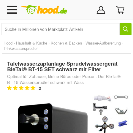
Hood
›
Haushalt & Küche
›
Kochen & Backen
›
Wasser-Aufbereitung
›
Trinkwassersprudler
Tafelwasserzapfanlage Sprudelwassergerät
BieTal® BT-15 SET schwarz mit Filter
Optimal für Zuhause, kleine Büros oder Praxen: Der BieTal®
BT-15 Wassersprudler schwarz mit Wass
2