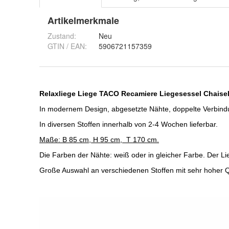
Artikelmerkmale
Zustand:
Neu
GTIN / EAN:
5906721157359