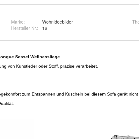
Marke:
Wohnideebilder
Th
Hersteller Nr.:
16