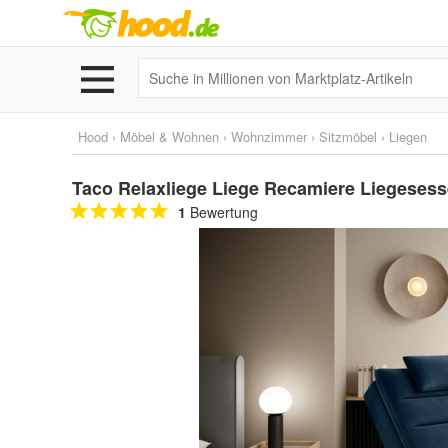
Hood
›
Möbel & Wohnen
›
Wohnzimmer
›
Sitzmöbel
›
Liegen
Taco Relaxliege Liege Recamiere Liegesess
1
Bewertung