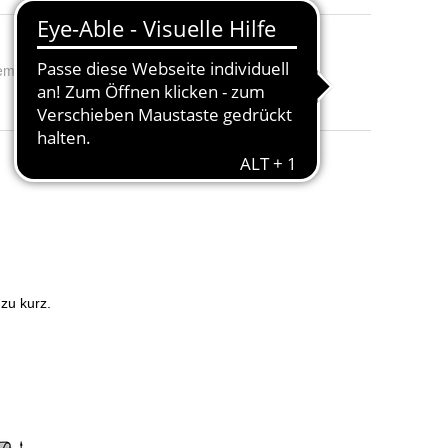
ema
:
CH-TAC-40LULukso40, CH-TAC-45NUNube45, CH-TAC-35