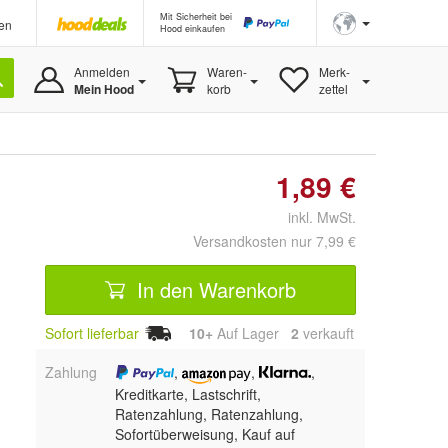
Mit Sicherheit bei
en
Hood einkaufen
Anmelden
Waren-
Merk-
Mein Hood
korb
zettel
1,89 €
inkl. MwSt.
Versandkosten nur 7,99 €
In den Warenkorb
Sofort lieferbar
10+
Auf Lager
2
 verkauft
Zahlung
,
,
,
Kreditkarte, Lastschrift,
Ratenzahlung,
Ratenzahlung,
Sofortüberweisung,
Kauf auf