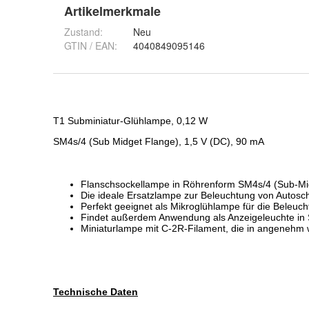
Artikelmerkmale
Zustand:
Neu
GTIN / EAN:
4040849095146