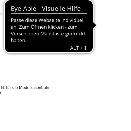
steller Nr.:
9514