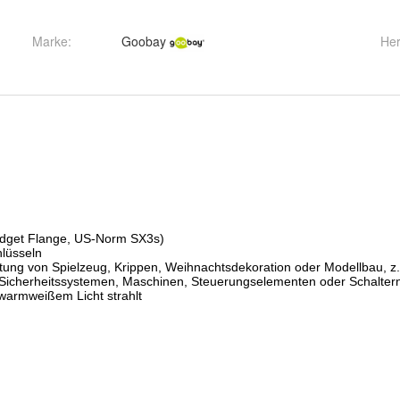
Marke:
Goobay
Her