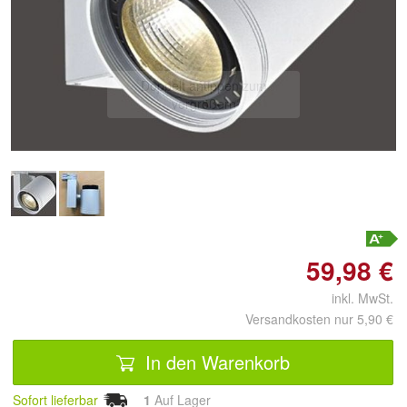
Doppelt antippen zum
vergrößern
59,98 €
inkl. MwSt.
Versandkosten nur 5,90 €
In den Warenkorb
Sofort lieferbar
1
Auf Lager