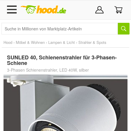
Hood
›
Möbel & Wohnen
›
Lampen & Licht
›
Strahler & Spots
SUNLED 40, Schienenstrahler für 3-Phasen-
Schiene
3-Phasen Schienenstrahler, LED 40W, silber