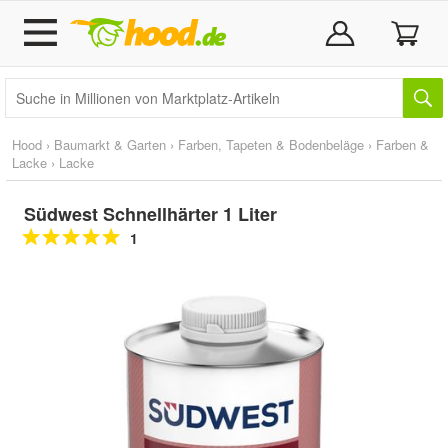
Hood
›
Baumarkt & Garten
›
Farben, Tapeten & Bodenbeläge
›
Farben &
Lacke
›
Lacke
Südwest Schnellhärter 1 Liter
1