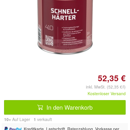
Doppelt antippen zum
vergrößern
52,35 €
inkl. MwSt. (52,35 €/l)
Kostenloser Versand
In den Warenkorb
10+
Auf Lager
1
 verkauft
, Kreditkarte, Lastschrift, Ratenzahlung, Vorkasse per