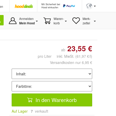
Mit Sicherheit bei
en
Hood einkaufen
Anmelden
Waren-
Merk-
Mein Hood
korb
zettel
23,55 €
ab
pro Liter inkl. MwSt.
(61,97 €/l)
Versandkosten nur 6,95 €
In den Warenkorb
Auf Lager
7
 verkauft