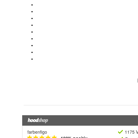
farbenfigo
1175 V
100% positiv