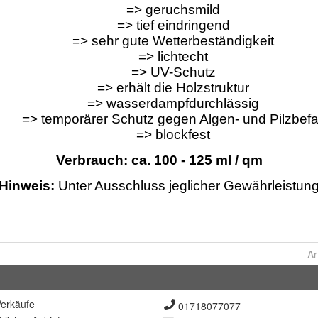
Ar
erkäufe
01718077077