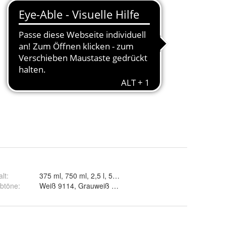
alt
:
375 ml, 750 ml, 2,5 l, 5 l und 10 l
rbtöne
:
Weiß 9114, Grauweiß 9002, Anthrazitgrau 7016, Schwarz 