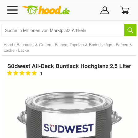
Hood
›
Baumarkt & Garten
›
Farben, Tapeten & Bodenbeläge
›
Farben &
Lacke
›
Lacke
Südwest All-Deck Buntlack Hochglanz 2,5 Liter
1