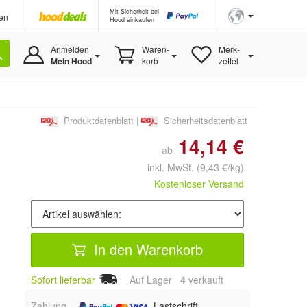
Mit Sicherheit bei
en
Hood einkaufen
Anmelden
Waren-
Merk-
Mein Hood
korb
zettel
Produktdatenblatt
|
Sicherheitsdatenblatt
14,14 €
ab
inkl. MwSt.
(9,43 €/kg)
Kostenloser Versand
In den Warenkorb
Sofort lieferbar
Auf Lager
4
 verkauft
Zahlung
, Lastschrift,