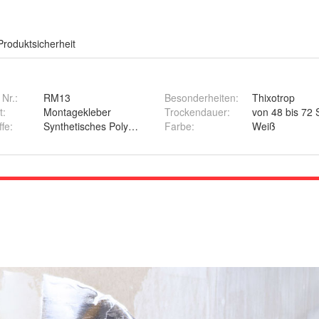
Produktsicherheit
 Nr.:
RM13
Besonderheiten
:
Thixotrop
t
:
Montagekleber
Trockendauer
:
von 48 bis 72
ffe
:
Synthetisches Polymer
Farbe
:
Weiß