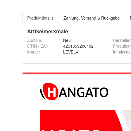
Produktdetails
Zahlung, Versand & Rückgabe
Artikelmerkmale
Zustand:
Neu
Hersteller
GTIN / EAN:
4251659200402
Produktar
Marke:
LEVEL+
Inhaltssto