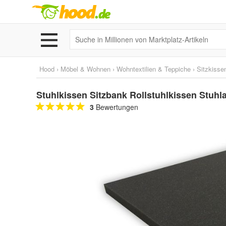
Hood
›
Möbel & Wohnen
›
Wohntextilien & Teppiche
›
Sitzkisse
Stuhlkissen Sitzbank Rollstuhlkissen Stuhla
3
Bewertungen