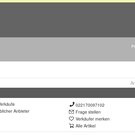
Ar
erkäufe
022170097102
lich
er Anbieter
Frage stellen
Verkäufer merken
Alle Artikel