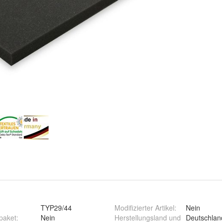
TYP29/44
Modifizierter Artikel
:
Nein
paket
:
Nein
Herstellungsland und
Deutschlan