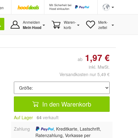
Mit Sicherheit bei
en
Hood einkaufen
Anmelden
Waren-
Merk-
Mein Hood
korb
zettel
1,97 €
ab
inkl. MwSt.
Versandkosten nur 5,49 €
In den Warenkorb
Auf Lager
64
 verkauft
Zahlung
, Kreditkarte, Lastschrift,
Ratenzahlung, Vorkasse per