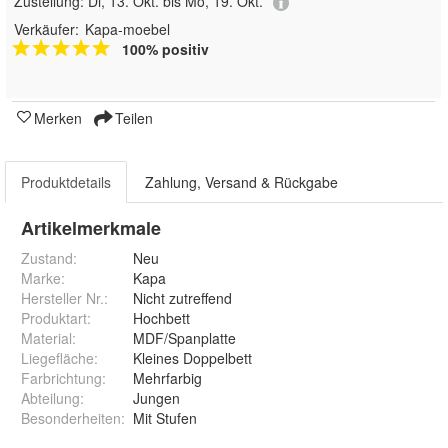
Zustellung:
Di, 13. Okt. bis Mo, 19. Okt.
Verkäufer:
Kapa-moebel
100% positiv
Merken
Teilen
Produktdetails
Zahlung, Versand & Rückgabe
Artikelmerkmale
Zustand:
Neu
Marke:
Kapa
Hersteller Nr.:
Nicht zutreffend
Produktart
:
Hochbett
Material
:
MDF/Spanplatte
Liegefläche
:
Kleines Doppelbett
Farbrichtung
:
Mehrfarbig
Abteilung
:
Jungen
Besonderheiten
:
Mit Stufen