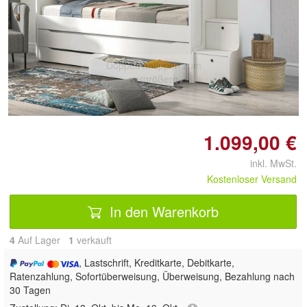
Doppelt antippen zum
vergrößern
1.099,00 €
inkl. MwSt.
Kostenloser Versand
In den Warenkorb
4
Auf Lager
1
 verkauft
, Lastschrift, Kreditkarte, Debitkarte,
Ratenzahlung, Sofortüberweisung, Überweisung, Bezahlung nach
30 Tagen