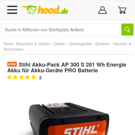
Hood
›
Baumarkt & Garten
›
Garten
›
Gartengeräte
›
Scheren
›
Hecken- &
Astscheren
Stihl Akku-Pack AP 300 S 281 Wh Energie
Akku für Akku-Geräte PRO Batterie
2