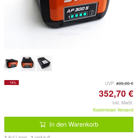
Doppelt antippen zum
vergrößern
- 14%
UVP:
409,00 €
352,70 €
inkl. MwSt.
Kostenloser Versand
In den Warenkorb
2
Auf Lager
2
 verkauft