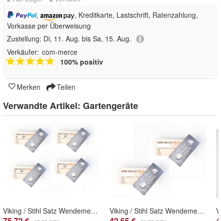
,
, Kreditkarte, Lastschrift, Ratenzahlung,
Vorkasse per Überweisung
Zustellung:
Di, 11. Aug. bis Sa, 15. Aug.
Verkäufer:
com-merce
100% positiv
Merken
Teilen
Verwandte Artikel:
Gartengeräte
Viking / Stihl Satz Wendemesser Häckselmesser Häcksler Benzin GB 460
Viking / Stihl Satz Wendemesser Häckselmesser Häcksler Elektro GE 250, 260
75,72 €
42,65 €
4