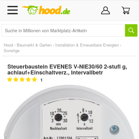
Hood
›
Baumarkt & Garten
›
Installation & Erneuerbare Energien
›
Sonstige
Steuerbaustein EVENES V-NIE30/60 2-stufi g,
achlauf+Einschaltverz., Intervallbetr
1