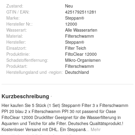
Zustand:
Neu
GTIN / EAN:
4251792511281
Marke:
Steppan®
Hersteller Nr.:
12000
Wasserart
:
Alle Wasserarten
Material
:
Filterschwamm
Hersteller
:
Steppan®
Einsatzort
:
Filter Teich
Produktlinie
:
FiltoClear 12000
Schadstoffentfernung
:
Mikro-Organismen
Produktart
:
Filterschwamm
Herstellungsland und -region
:
Deutschland
Kurzbeschreibung
*
Hier kaufen Sie 5 Stück (1 Set) Steppan® Filter 3 x Filterschwamm
PPI 20 blau 2 x Filterschwamm PPI 30 rot passend für Oase
FiltoClear 12000 Druckfilter Geeignet für die Wasserfilterung in
Aquarien und Teiche für alle Filter. Deutsches Qualitätsprodukt.!
Kostenloser Versand mit DHL. Ein Steppan&
... Mehr