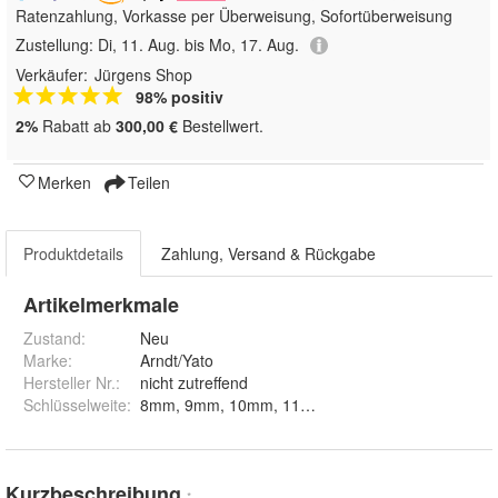
Ratenzahlung, Vorkasse per Überweisung, Sofortüberweisung
Zustellung:
Di, 11. Aug. bis Mo, 17. Aug.
Verkäufer:
Jürgens Shop
98% positiv
2%
Rabatt ab
300,00 €
Bestellwert.
Merken
Teilen
Produktdetails
Zahlung, Versand & Rückgabe
Artikelmerkmale
Zustand:
Neu
Marke:
Arndt/Yato
Hersteller Nr.:
nicht zutreffend
Schlüsselweite
:
8mm, 9mm, 10mm, 11mm, 12mm
Kurzbeschreibung
*