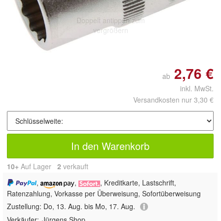
Doppelt antippen zum
vergrößern
2,76 €
ab
inkl. MwSt.
Versandkosten nur 3,30 €
In den Warenkorb
10+
Auf Lager
2
 verkauft
,
,
, Kreditkarte, Lastschrift,
Ratenzahlung, Vorkasse per Überweisung, Sofortüberweisung
Zustellung:
Do, 13. Aug. bis Mo, 17. Aug.
Verkäufer:
Jürgens Shop