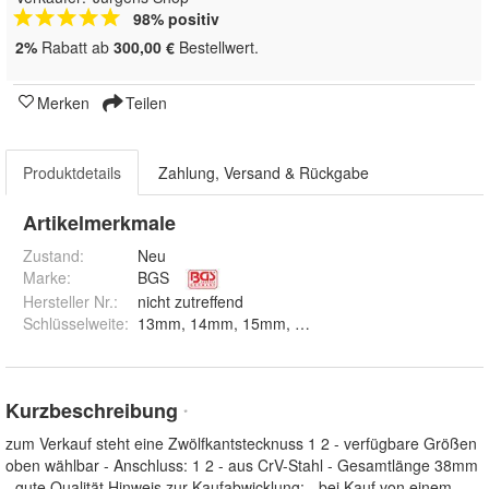
98% positiv
2%
Rabatt ab
300,00 €
Bestellwert.
Merken
Teilen
Produktdetails
Zahlung, Versand & Rückgabe
Artikelmerkmale
Zustand:
Neu
Marke:
BGS
Hersteller Nr.:
nicht zutreffend
Schlüsselweite
:
13mm, 14mm
Kurzbeschreibung
*
zum Verkauf steht eine Zwölfkantstecknuss 1 2 - verfügbare Größen
oben wählbar - Anschluss: 1 2 - aus CrV-Stahl - Gesamtlänge 38mm
- gute Qualität Hinweis zur Kaufabwicklung: - bei Kauf von einem