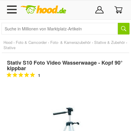
Hood
›
Foto & Camcorder
›
Foto- & Kamerazubehör
›
Stative & Zubehör
›
Stative
Stativ S10 Foto Video Wasserwaage - Kopf 90°
kippbar
1