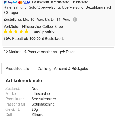
, Lastschrift, Kreditkarte, Debitkarte,
Ratenzahlung, Sofortüberweisung, Überweisung, Bezahlung nach
30 Tagen
Zustellung:
Mo, 10. Aug. bis Di, 11. Aug.
Verkäufer:
Hilleservice-Coffee-Shop
100% positiv
10%
Rabatt ab
100,00 €
Bestellwert.
Merken
Preis vorschlagen
Teilen
Produktdetails
Zahlung, Versand & Rückgabe
Artikelmerkmale
Zustand:
Neu
Marke:
hilleservice
Produktart
:
Spezialreiniger
Passend für
:
Spülmaschine
Gewicht
:
20g
Duft
:
Zitrone