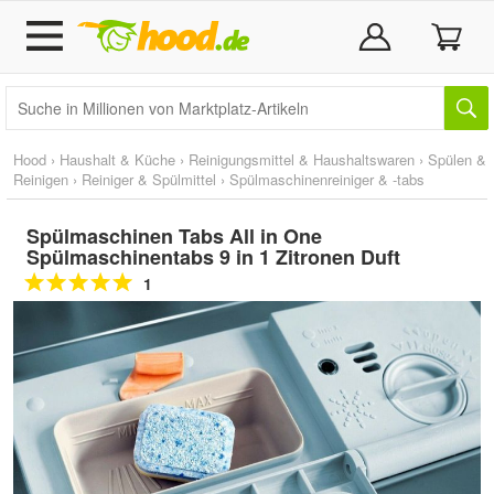
Hood
›
Haushalt & Küche
›
Reinigungsmittel & Haushaltswaren
›
Spülen &
Reinigen
›
Reiniger & Spülmittel
›
Spülmaschinenreiniger & -tabs
Spülmaschinen Tabs All in One
Spülmaschinentabs 9 in 1 Zitronen Duft
1