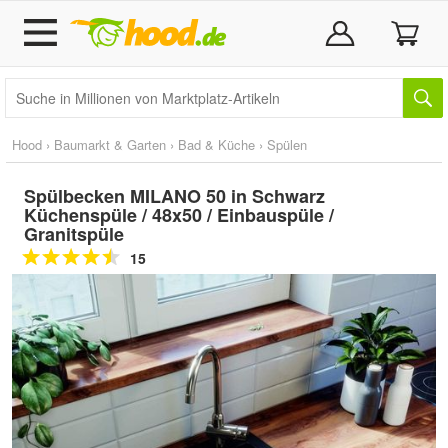
Hood
›
Baumarkt & Garten
›
Bad & Küche
›
Spülen
Spülbecken MILANO 50 in Schwarz
Küchenspüle / 48x50 / Einbauspüle /
Granitspüle
15