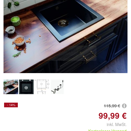
Doppelt antippen zum
vergrößern
- 14%
115,99 €
99,99 €
inkl. MwSt.