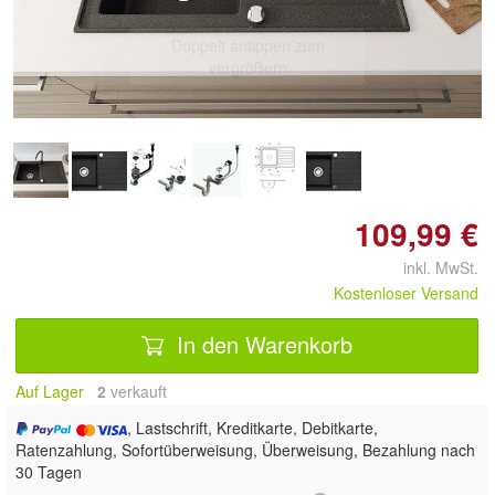
Doppelt antippen zum
vergrößern
109,99 €
inkl. MwSt.
Kostenloser Versand
In den Warenkorb
Auf Lager
2
 verkauft
, Lastschrift, Kreditkarte, Debitkarte,
Ratenzahlung, Sofortüberweisung, Überweisung, Bezahlung nach
30 Tagen