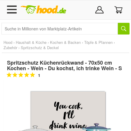
Hood
›
Haushalt & Küche
›
Kochen & Backen
›
Töpfe & Pfannen
›
Zubehör
›
Spritzschutz & Deckel
Spritzschutz Küchenrückwand - 70x50 cm
Kochen - Wein - Du kochst, ich trinke Wein - S
1