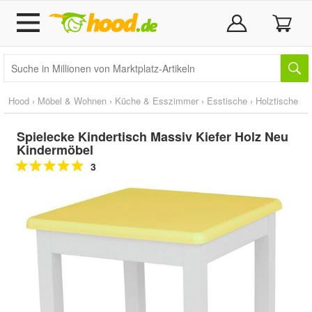
Hood
›
Möbel & Wohnen
›
Küche & Esszimmer
›
Esstische
›
Holztische
Spielecke Kindertisch Massiv Kiefer Holz Neu
Kindermöbel
3