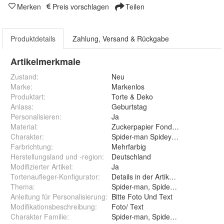
Merken
Preis vorschlagen
Teilen
Produktdetails
Zahlung, Versand & Rückgabe
Artikelmerkmale
Zustand:
Neu
Marke:
Markenlos
Produktart
:
Torte & Deko
Anlass
:
Geburtstag
Personalisieren
:
Ja
Material
:
Zuckerpapier Fondant Zuckermass
Charakter
:
Spider-man Spidey Spiderman
Farbrichtung
:
Mehrfarbig
Herstellungsland und -region
:
Deutschland
Modifizierter Artikel
:
Ja
Tortenaufleger-Konfigurator
:
Details in der Artikelbeschreibung
Thema
:
Spider-man, Spidey , Spiderman
Anleitung für Personalisierung
:
Bitte Foto Und Text
Modifikationsbeschreibung
:
Foto/ Text
Charakter Familie
:
Spider-man, Spidey Spiderman