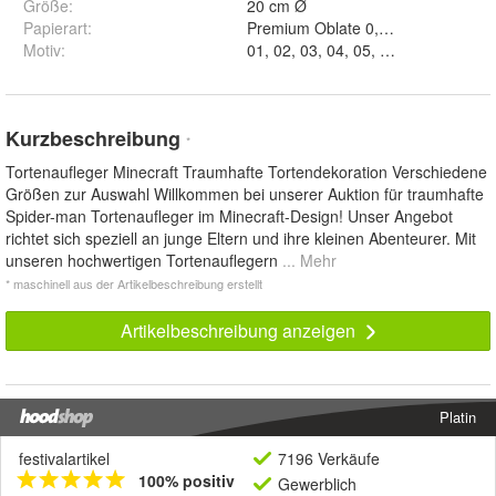
Größe
:
20 cm Ø
Papierart
:
Premium Obla
Motiv
:
Kurzbeschreibung
*
Tortenaufleger Minecraft Traumhafte Tortendekoration Verschiedene
Größen zur Auswahl Willkommen bei unserer Auktion für traumhafte
Spider-man Tortenaufleger im Minecraft-Design! Unser Angebot
richtet sich speziell an junge Eltern und ihre kleinen Abenteurer. Mit
unseren hochwertigen Tortenauflegern
... Mehr
* maschinell aus der Artikelbeschreibung erstellt
Artikelbeschreibung anzeigen
Platin
festivalartikel
7196 Verkäufe
100% positiv
Gewerblich