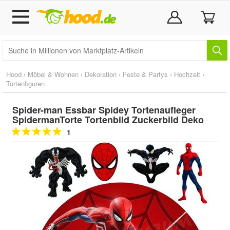
Hood
›
Möbel & Wohnen
›
Dekoration
›
Feste & Partys
›
Hochzeit
›
Tortenfiguren
Spider-man Essbar Spidey Tortenaufleger
SpidermanTorte Tortenbild Zuckerbild Deko
1