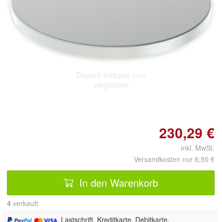
Doppelt antippen zum
vergrößern
230,29 €
inkl. MwSt.
Versandkosten nur 6,50 €
In den Warenkorb
4
 verkauft
, Lastschrift, Kreditkarte, Debitkarte,