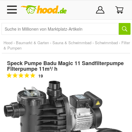
Hood
›
Baumarkt & Garten
›
Sauna & Schwimmbad
›
Schwimmbad
›
Filter
& Pumpen
Speck Pumpe Badu Magic 11 Sandfilterpumpe
Filterpumpe 11m³/ h
19
Doppelt antippen zum