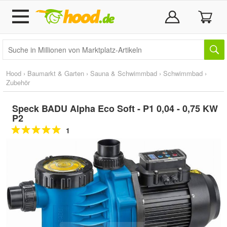
Hood
›
Baumarkt & Garten
›
Sauna & Schwimmbad
›
Schwimmbad
›
Zubehör
Speck BADU Alpha Eco Soft - P1 0,04 - 0,75 KW
P2
1