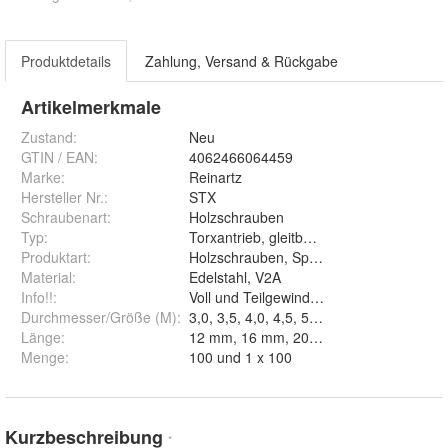
Produktdetails
Zahlung, Versand & Rückgabe
Artikelmerkmale
Zustand:
Neu
GTIN / EAN:
4062466064459
Marke:
Reinartz
Hersteller Nr.:
STX
Schraubenart
:
Holzschrauben
Typ
:
Torxantrieb, gleitbeschichtet
Produktart
:
Holzschrauben, Spanplattenschrauben
Material
:
Edelstahl, V2A
Info!!
:
Voll und Teilgewinde können variieren!!
Durchmesser/Größe (M)
:
3,0, 3,5, 4,0, 4,5, 5,0 und 6,0
Länge
:
Menge
:
100 und 1 x 100
Kurzbeschreibung
*