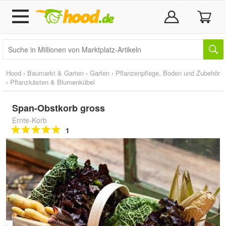
Hood
›
Baumarkt & Garten
›
Garten
›
Pflanzenpflege, Boden und Zubehör
›
Pflanzkästen & Blumenkübel
Span-Obstkorb gross
Ernte-Korb
1