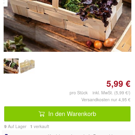
Doppelt antippen zum
vergrößern
5,99 €
pro Stück inkl. MwSt. (5,99 €/)
Versandkosten nur 4,95 €
In den Warenkorb
9
Auf Lager
1
 verkauft