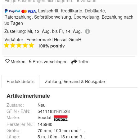
Einige Ausführungen nicht lagernd.
6
 verkauft
, Lastschrift, Kreditkarte, Debitkarte,
Ratenzahlung, Sofortüberweisung, Überweisung, Bezahlung nach
30 Tagen
Zustellung:
Mi, 12. Aug. bis Fr, 14. Aug.
Verkäufer:
Fenstermarkt Hessel GmbH
100% positiv
Merken
Preis vorschlagen
Teilen
Produktdetails
Zahlung, Versand & Rückgabe
Artikelmerkmale
Zustand:
Neu
GTIN / EAN:
5411183161528
Marke:
Soudal
Hersteller Nr.:
145960
Größe
:
70 mm, 100 mm und 150 mm
Länge
:
5 m, 10 m, 15 m und 30 m