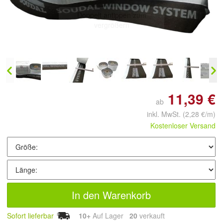
Doppelt antippen zum
vergrößern
11,39 €
ab
inkl. MwSt.
(2,28 €/m)
Kostenloser Versand
In den Warenkorb
Sofort lieferbar
10+
Auf Lager
20
 verkauft