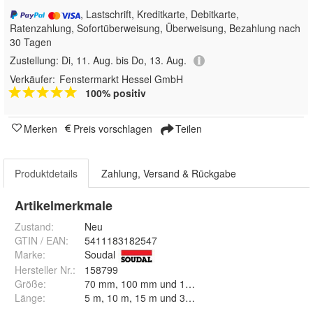
, Lastschrift, Kreditkarte, Debitkarte,
Ratenzahlung, Sofortüberweisung, Überweisung, Bezahlung nach
30 Tagen
Zustellung:
Di, 11. Aug. bis Do, 13. Aug.
Verkäufer:
Fenstermarkt Hessel GmbH
100% positiv
Merken
Preis vorschlagen
Teilen
Produktdetails
Zahlung, Versand & Rückgabe
Artikelmerkmale
Zustand:
Neu
GTIN / EAN:
5411183182547
Marke:
Soudal
Hersteller Nr.:
158799
Größe
:
70 mm, 100 mm und 150 mm
Länge
:
5 m, 10 m, 15 m und 30 m