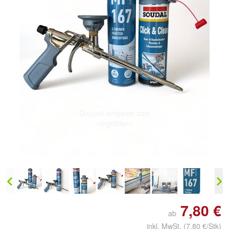
Doppelt antippen zum
vergrößern
7,80 €
ab
inkl. MwSt.
(7,80 €/Stk)