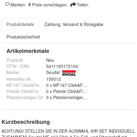
Merken
Preis vorschlagen
Teilen
Produktdetails
Zahlung, Versand & Rückgabe
Produktsicherheit
Artikelmerkmale
Zustand:
Neu
GTIN / EAN:
5411183172104
Marke:
Soudal
Hersteller Nr.:
159312
MF167 Click&Fix
:
Pistole Click&Fix
:
0 x Pistole Click&Fix und 1 x Pistole Click&Fix
Pistolenreiniger Cli
:
0 x Pistolenreiniger Cli und 1 x Pistolenreini
Kurzbeschreibung
*
ACHTUNG! STELLEN SIE IN DER AUSWAHL IHR SET INDIVIDUELL