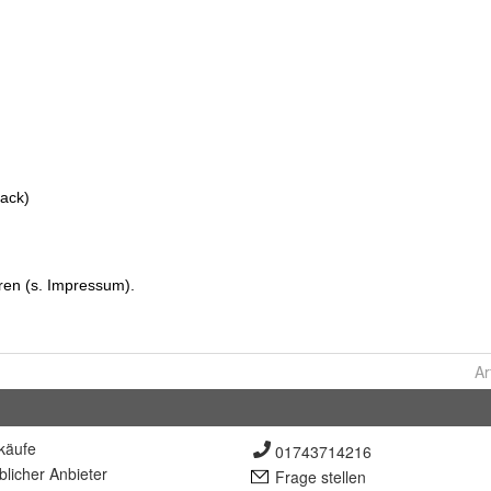
Ar
käufe
01743714216
lich
er Anbieter
Frage stellen