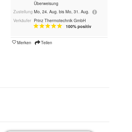
Überweisung
Zustellung
Mo, 24. Aug. bis Mo, 31. Aug.
Verkäufer
Prinz Thermotechnik GmbH
100% positiv
Merken
Teilen
MTDC ohne Temperaturfühler, MTDC mit 2 Temperaturfühlern und MTDC mit 3 Temperaturfühlern