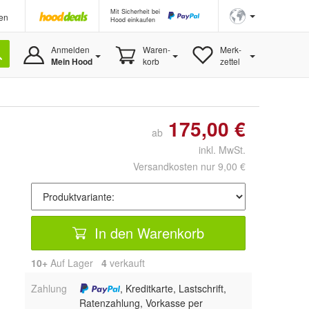
Mit Sicherheit bei
en
Hood einkaufen
Anmelden
Waren-
Merk-
Mein Hood
korb
zettel
175,00 €
ab
inkl. MwSt.
Versandkosten nur 9,00 €
In den Warenkorb
10+
Auf Lager
4
 verkauft
Zahlung
, Kreditkarte, Lastschrift,
Ratenzahlung, Vorkasse per