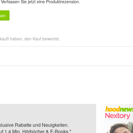
.
Verfassen Sie jetzt eine Produktrezension
.
sen
kauft haben, den Kauf bewertet.
klusive Rabatte und Neuigkeiten.
auf 1,4 Mio. Hörbücher & E-Books.*