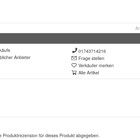
Ar
käufe
01743714216
lich
er Anbieter
Frage stellen
Verkäufer merken
Alle Artikel
e Produktrezension für dieses Produkt abgegeben.