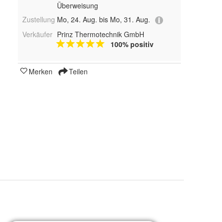
Überweisung
Zustellung
Mo, 24. Aug. bis Mo, 31. Aug.
Verkäufer
Prinz Thermotechnik GmbH
100% positiv
Merken
Teilen
Sorel LTDC – Dreikreissolarregler, Sorel LTDC 3S – Dreikreissolarreg