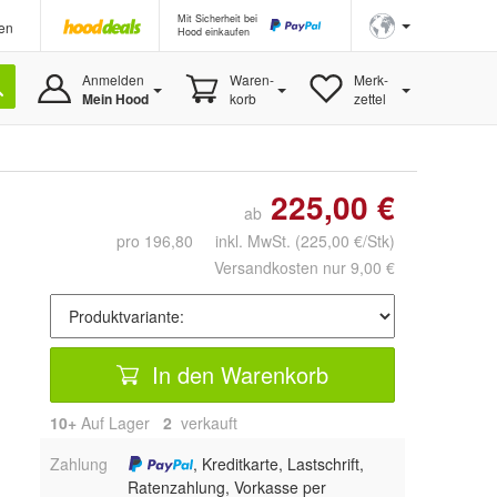
Mit Sicherheit bei
en
Hood einkaufen
Anmelden
Waren-
Merk-
Mein Hood
korb
zettel
225,00 €
ab
pro 196,80 inkl. MwSt.
(225,00 €/Stk)
Versandkosten nur 9,00 €
In den Warenkorb
10+
Auf Lager
2
 verkauft
Zahlung
, Kreditkarte, Lastschrift,
Ratenzahlung, Vorkasse per