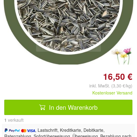
Doppelt antippen zum
vergrößern
16,50 €
inkl. MwSt. (3,30 €/kg)
Kostenloser Versand
In den Warenkorb
1
 verkauft
, Lastschrift, Kreditkarte, Debitkarte,
Ratenzahlung, Sofortüberweisung, Überweisung, Bezahlung nach