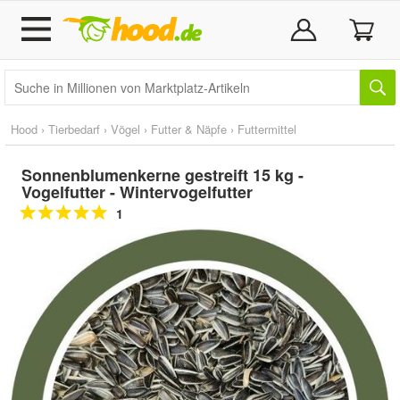
Hood
›
Tierbedarf
›
Vögel
›
Futter & Näpfe
›
Futtermittel
Sonnenblumenkerne gestreift 15 kg -
Vogelfutter - Wintervogelfutter
1