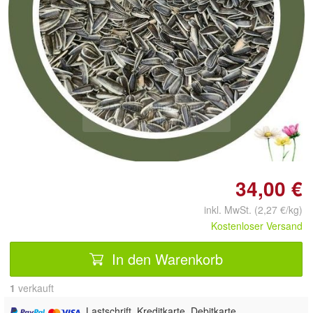
Doppelt antippen zum
vergrößern
34,00 €
inkl. MwSt. (2,27 €/kg)
Kostenloser Versand
In den Warenkorb
1
 verkauft
, Lastschrift, Kreditkarte, Debitkarte,