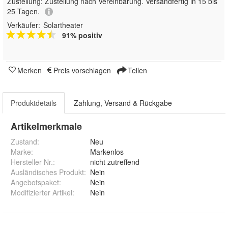
Zustellung:
Zustellung nach Vereinbarung. Versandfertig in 15 bis
25 Tagen.
Verkäufer:
Solartheater
91% positiv
Merken
Preis vorschlagen
Teilen
Produktdetails
Zahlung, Versand & Rückgabe
Artikelmerkmale
Zustand:
Neu
Marke:
Markenlos
Hersteller Nr.:
nicht zutreffend
Ausländisches Produkt
:
Nein
Angebotspaket
:
Nein
Modifizierter Artikel
:
Nein