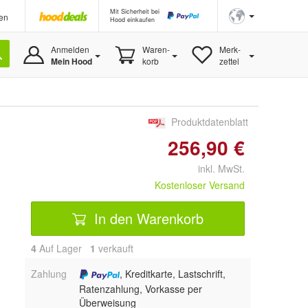
Mit Sicherheit bei
en
Hood einkaufen
Anmelden
Waren-
Merk-
Mein Hood
korb
zettel
Produktdatenblatt
256,90 €
inkl. MwSt.
Kostenloser Versand
In den Warenkorb
4
Auf Lager
1
 verkauft
Zahlung
, Kreditkarte, Lastschrift,
Ratenzahlung, Vorkasse per
Überweisung