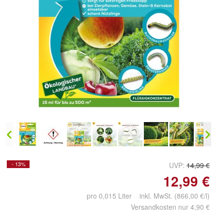
Doppelt antippen zum
vergrößern
- 13%
UVP:
14,99 €
12,99 €
pro 0,015 Liter inkl. MwSt. (866,00 €/l)
Versandkosten nur 4,90 €