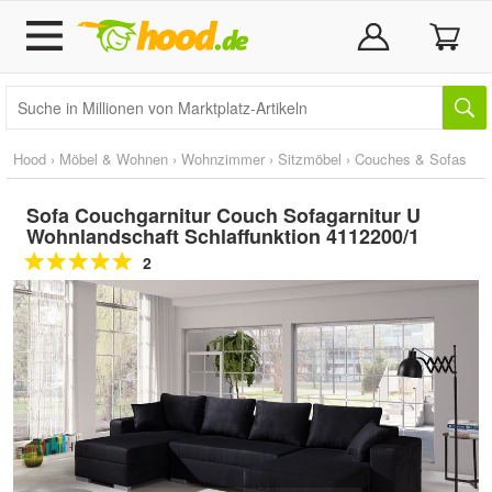
Hood
›
Möbel & Wohnen
›
Wohnzimmer
›
Sitzmöbel
›
Couches & Sofas
Sofa Couchgarnitur Couch Sofagarnitur U
Wohnlandschaft Schlaffunktion 4112200/1
2