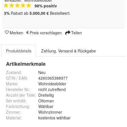
98% positiv
3%
Rabatt ab
5.000,00 €
Bestellwert.
Merken
Preis vorschlagen
Teilen
Produktdetails
Zahlung, Versand & Rückgabe
Artikelmerkmale
Zustand:
Neu
GTIN / EAN:
4260365388977
Marke:
Wohnideebilder
Hersteller Nr.:
nicht zutreffend
Anzahl der Teile
:
Dreiteilig
Set enthält
:
Ottoman
Farbrichtung
:
Wählbar
Zimmer
:
Wohnzimmer
Material
:
kostenlos wählbar