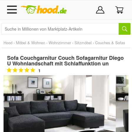
Hood
›
Möbel & Wohnen
›
Wohnzimmer
›
Sitzmöbel
›
Couches & Sofas
Sofa Couchgarnitur Couch Sofagarnitur Diego
U Wohnlandschaft mit Schlaffunktion un
1